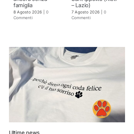
famiglia
– Lazio)
c
8 Agosto 2026
|
0
7 Agosto 2026
|
0
7 
Commenti
Commenti
C
Ultime news