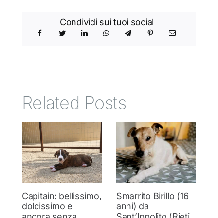
Condividi sui tuoi social
Related Posts
Capitain: bellissimo,
Smarrito Birillo (16
C
dolcissimo e
anni) da
m
ancora senza
Sant’Ippolito (Rieti
C