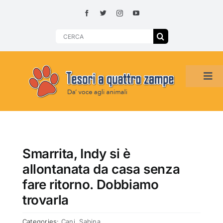
Skip
to
content
Search
for:
Tog
Navi
HOME
ADOZIONI PER REGIONE
Smarrita, Indy si è
allontanata da casa senza
SMARRITI O DA ADOTTARE
fare ritorno. Dobbiamo
trovarla
ADOTTATI O RITROVATI
Categories:
Cani
,
Sabina