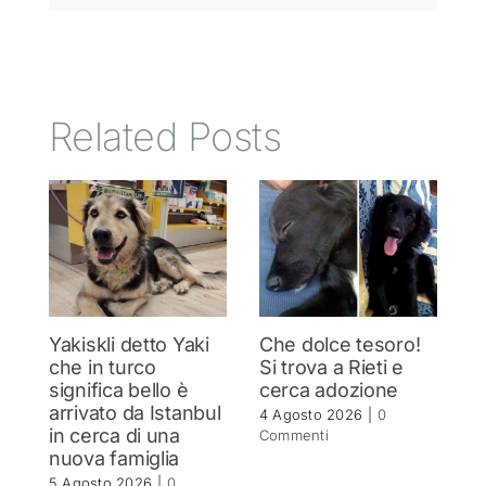
Related Posts
Yakiskli detto Yaki
Che dolce tesoro!
N
che in turco
Si trova a Rieti e
h
significa bello è
cerca adozione
c
arrivato da Istanbul
4 Agosto 2026
|
0
4 
in cerca di una
Commenti
C
nuova famiglia
5 Agosto 2026
|
0