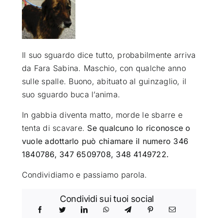
ATTUALITÀ
VIDEO
Il suo sguardo dice tutto, probabilmente arriva
da Fara Sabina. Maschio, con qualche anno
sulle spa
lle. Buono, abituato al guinzaglio, il
CHI SIAMO
suo sguardo buca l’anima.
In gabbia diventa matto, morde le sbarre e
RUBRICHE
tenta di scavare.
Se qualcuno lo riconosce o
vuole adottarlo può chiamare il numero 346
SEMPRE CON ME
1840786, 347 6509708, 348 4149722.
Condividiamo e passiamo parola.
Condividi sui tuoi social