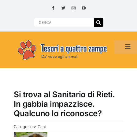
Skip
to
content
Search
for:
Tog
Navi
HOME
ADOZIONI PER REGIONE
Si trova al Sanitario di Rieti.
In gabbia impazzisce.
SMARRITI O DA ADOTTARE
Qualcuno lo riconosce?
Categories:
Cani
ADOTTATI O RITROVATI