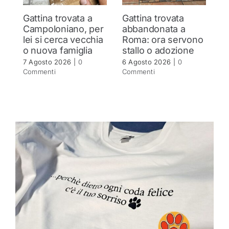
Gattina trovata a
Gattina trovata
Y
Campoloniano, per
abbandonata a
c
lei si cerca vecchia
Roma: ora servono
s
o nuova famiglia
stallo o adozione
a
i
7 Agosto 2026
|
0
6 Agosto 2026
|
0
n
Commenti
Commenti
5 
C