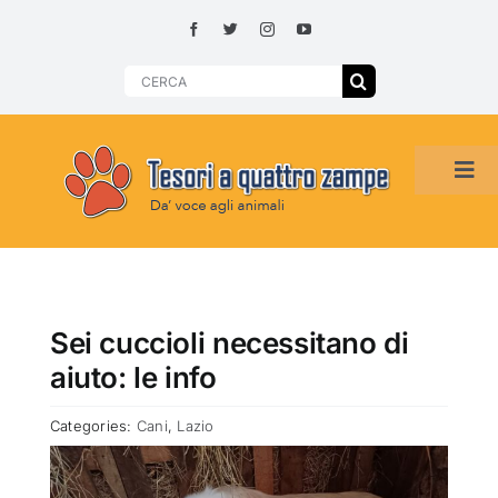
Skip
to
content
Search
for:
Tog
Navi
HOME
ADOZIONI PER REGIONE
Sei cuccioli necessitano di
aiuto: le info
SMARRITI O DA ADOTTARE
Categories:
Cani
,
Lazio
ADOTTATI O RITROVATI