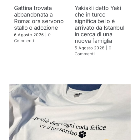
Gattina trovata
Yakiskli detto Yaki
G
abbandonata a
che in turco
s
Roma: ora servono
significa bello è
R
stallo o adozione
arrivato da Istanbul
5 
in cerca di una
C
6 Agosto 2026
|
0
nuova famiglia
Commenti
5 Agosto 2026
|
0
Commenti