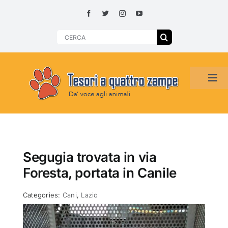
Skip
to
content
Search
for:
Tog
Navi
HOME
ADOZIONI PER REGIONE
Segugia trovata in via
Foresta, portata in Canile
SMARRITI O DA ADOTTARE
Categories:
Cani
,
Lazio
ADOTTATI O RITROVATI