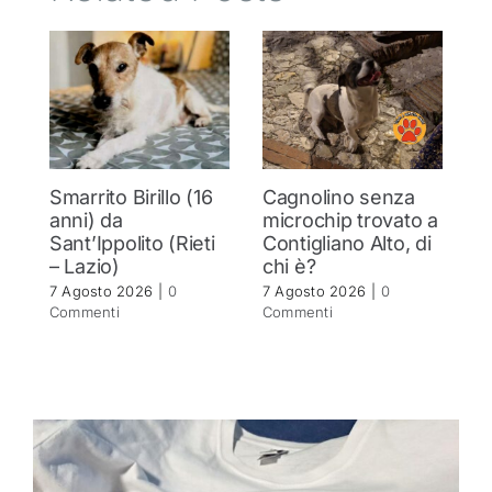
Smarrito Birillo (16
Cagnolino senza
P
anni) da
microchip trovato a
c
Sant’Ippolito (Rieti
Contigliano Alto, di
7 
– Lazio)
chi è?
C
7 Agosto 2026
|
0
7 Agosto 2026
|
0
Commenti
Commenti