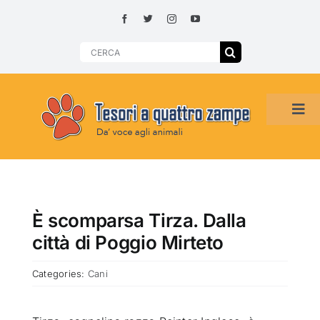
Skip
to
content
Search
for:
Tog
Navi
HOME
ADOZIONI PER REGIONE
È scomparsa Tirza. Dalla
città di Poggio Mirteto
SMARRITI O DA ADOTTARE
Categories:
Cani
ADOTTATI O RITROVATI