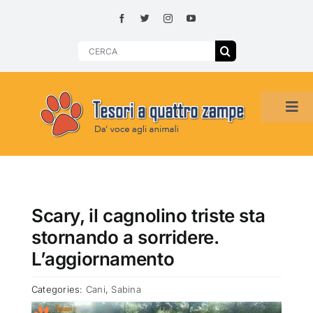
Skip
to
content
Search
for:
Tog
Navi
HOME
ADOZIONI PER REGIONE
Scary, il cagnolino triste sta
stornando a sorridere.
SMARRITI O DA ADOTTARE
L’aggiornamento
Categories:
Cani
,
Sabina
ADOTTATI O RITROVATI