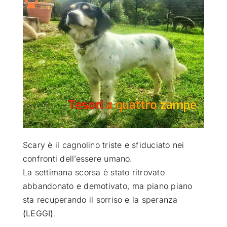
ATTUALITÀ
VIDEO
CHI SIAMO
RUBRICHE
Scary è il cagnolino triste e sfiduciato nei
SEMPRE CON ME
confronti dell’essere umano
.
La settimana scorsa è stato ritrovato
abbandonato e demotivato, ma piano piano
sta recuperando il sorriso e la speranza
(
LEGGI
)
.