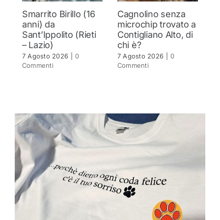
Smarrito Birillo (16
Cagnolino senza
P
anni) da
microchip trovato a
c
Sant’Ippolito (Rieti
Contigliano Alto, di
7 
– Lazio)
chi è?
C
7 Agosto 2026
|
0
7 Agosto 2026
|
0
Commenti
Commenti