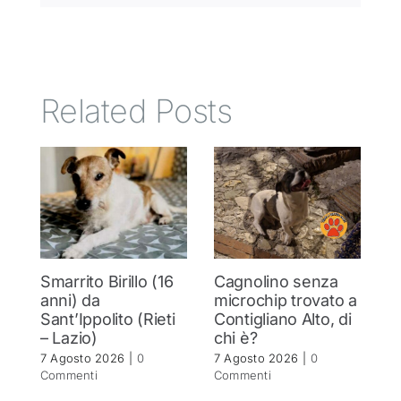
Related Posts
Smarrito Birillo (16
Cagnolino senza
P
anni) da
microchip trovato a
c
Sant’Ippolito (Rieti
Contigliano Alto, di
7 
– Lazio)
chi è?
C
7 Agosto 2026
|
0
7 Agosto 2026
|
0
Commenti
Commenti