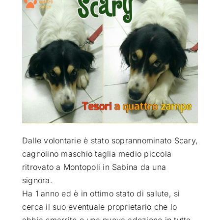
ATTUALITÀ
VIDEO
CHI SIAMO
RUBRICHE
Dalle volontarie è stato soprannominato Scary,
SEMPRE CON ME
cagnolino maschio taglia medio piccola
ritrovato a Montopoli in Sabina da una
signora
.
Ha 1 anno ed è in ottimo stato di salute, si
cerca il suo eventuale proprietario che lo
abbia smarrito o una nuova adozione in tutta