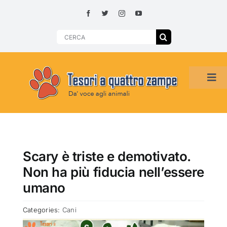
Skip
to
content
Search
for:
Tog
Navi
HOME
ADOZIONI PER REGIONE
Scary è triste e demotivato.
Non ha più fiducia nell’essere
SMARRITI O DA ADOTTARE
umano
Categories:
Cani
ADOTTATI O RITROVATI