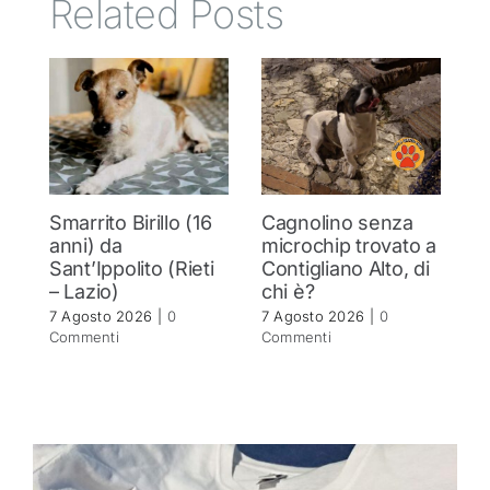
Related Posts
Smarrito Birillo (16
Cagnolino senza
P
anni) da
microchip trovato a
c
Sant’Ippolito (Rieti
Contigliano Alto, di
7 
– Lazio)
chi è?
C
7 Agosto 2026
|
0
7 Agosto 2026
|
0
Commenti
Commenti