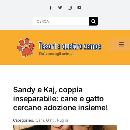
Skip
to
content
Search
for:
Tog
Navi
HOME
ADOZIONI PER REGIONE
Sandy e Kaj, coppia
inseparabile: cane e gatto
SMARRITI O DA ADOTTARE
cercano adozione insieme!
Categories:
Cani
,
Gatti
,
Puglia
ADOTTATI O RITROVATI