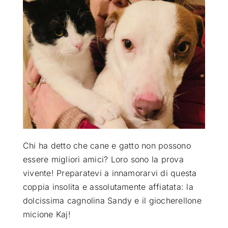
ATTUALITÀ
VIDEO
CHI SIAMO
RUBRICHE
Chi ha detto che cane e gatto non possono
SEMPRE CON ME
essere migliori amici? Loro sono la prova
vivente! Preparatevi a innamorarvi di questa
coppia insolita e assolutamente affiatata: la
dolcissima cagnolina Sandy e il giocherellone
micione Kaj!