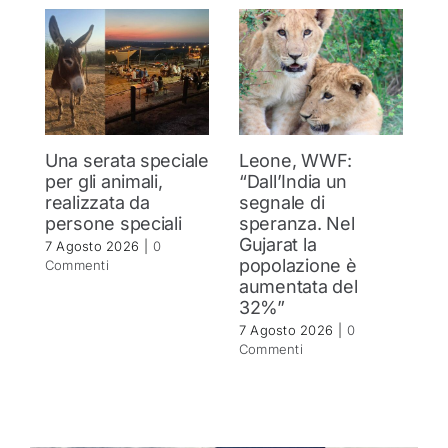
Una serata speciale
Leone, WWF:
T
per gli animali,
“Dall’India un
ol
realizzata da
segnale di
d
persone speciali
speranza. Nel
d
Gujarat la
in
7 Agosto 2026
|
0
popolazione è
se
Commenti
aumentata del
r
32%”
6 
C
7 Agosto 2026
|
0
Commenti