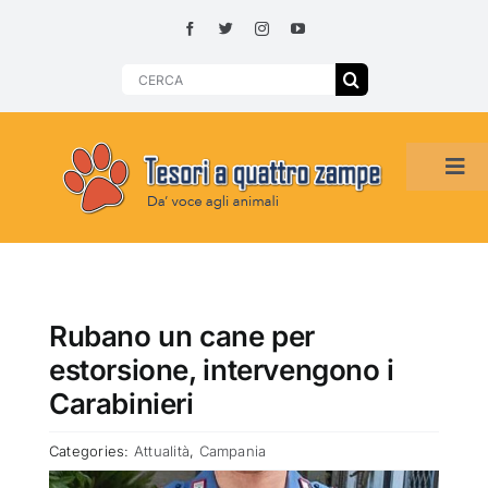
Skip
to
content
Search
for:
Tog
Navi
HOME
ADOZIONI PER REGIONE
Rubano un cane per
estorsione, intervengono i
SMARRITI O DA ADOTTARE
Carabinieri
Categories:
Attualità
,
Campania
ADOTTATI O RITROVATI