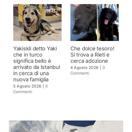
Yakiskli detto Yaki
Che dolce tesoro!
N
che in turco
Si trova a Rieti e
h
significa bello è
cerca adozione
c
arrivato da Istanbul
4 Agosto 2026
|
0
4 
in cerca di una
Commenti
C
nuova famiglia
5 Agosto 2026
|
0
Commenti