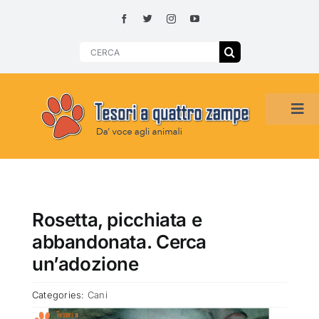
Skip
to
content
Search
for:
Tog
Navi
HOME
ADOZIONI PER REGIONE
Rosetta, picchiata e
abbandonata. Cerca
SMARRITI O DA ADOTTARE
un’adozione
Categories:
Cani
ADOTTATI O RITROVATI