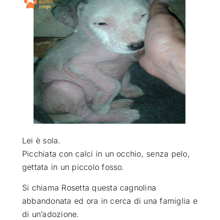
ATTUALITÀ
VIDEO
CHI SIAMO
RUBRICHE
Lei è sola.
SEMPRE CON ME
Picchiata con calci in un occhio, senza pelo,
gettata in un piccolo fosso
.
Si chiama Rosetta questa cagnolina
abbandonata ed ora in cerca di una famiglia e
di un’adozione.