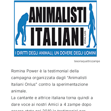
ATTUALITÀ
VIDEO
CHI SIAMO
RUBRICHE
Romina Power è la testimonial della
SEMPRE CON ME
campagna organizzata dagli “Animalisti
Italiani Onlus” contro la sperimentazione
animale.
La cantante e attrice italiana torna quindi a
dare voce ai nostri Amici a 4 zampe dopo
essere stata nel 2010 la testimonial per