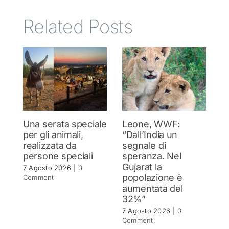
Related Posts
Una serata speciale
Leone, WWF:
T
per gli animali,
“Dall’India un
ol
realizzata da
segnale di
d
persone speciali
speranza. Nel
d
Gujarat la
in
7 Agosto 2026
|
0
popolazione è
se
Commenti
aumentata del
r
32%”
6 
C
7 Agosto 2026
|
0
Commenti