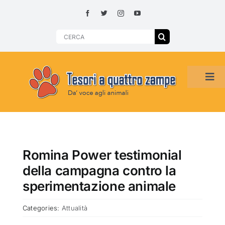
Skip
to
content
Search
for:
Tog
Navi
HOME
ADOZIONI PER REGIONE
Romina Power testimonial
della campagna contro la
SMARRITI O DA ADOTTARE
sperimentazione animale
Categories:
Attualità
ADOTTATI O RITROVATI