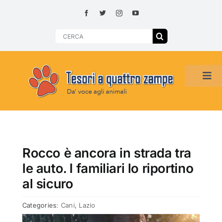
Skip
to
content
Search
for:
Tog
Navi
HOME
ADOZIONI PER REGIONE
Rocco è ancora in strada tra
le auto. I familiari lo riportino
SMARRITI O DA ADOTTARE
al sicuro
Categories:
Cani
,
Lazio
ADOTTATI O RITROVATI