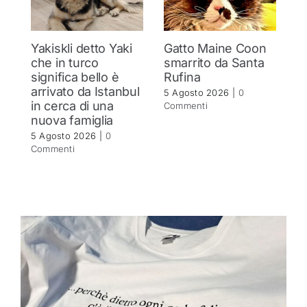
Yakiskli detto Yaki
Gatto Maine Coon
C
che in turco
smarrito da Santa
Si
significa bello è
Rufina
c
arrivato da Istanbul
5 Agosto 2026
|
0
4 
in cerca di una
Commenti
C
nuova famiglia
5 Agosto 2026
|
0
Commenti