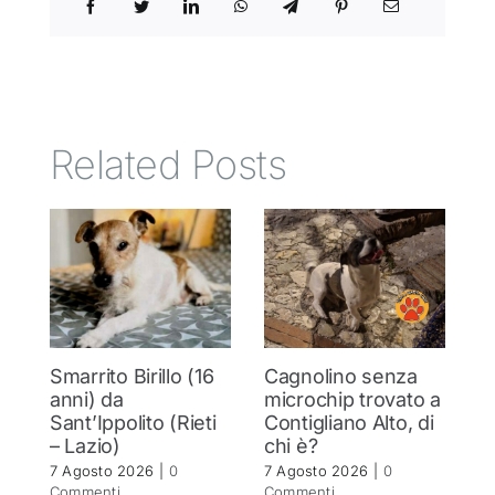
Related Posts
Smarrito Birillo (16
Cagnolino senza
P
anni) da
microchip trovato a
c
Sant’Ippolito (Rieti
Contigliano Alto, di
7 
– Lazio)
chi è?
C
7 Agosto 2026
|
0
7 Agosto 2026
|
0
Commenti
Commenti