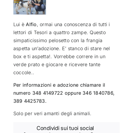
ATTUALITÀ
Lui è
Alfio
, ormai una conoscenza di tutti i
lettori di Tesori a quattro zampe. Questo
VIDEO
simpaticissimo pelosetto con la frangia
aspetta un’adozione. E’ stanco di stare nel
CHI SIAMO
box e ti aspetta!. Vorrebbe correre in un
verde prato e giocare e ricevere tante
RUBRICHE
coccole..
Per informazioni e adozione chiamare il
SEMPRE CON ME
numero 348 4149722 oppure 346 1840786,
389 4425783.
Solo per veri amanti degli animali.
Condividi sui tuoi social