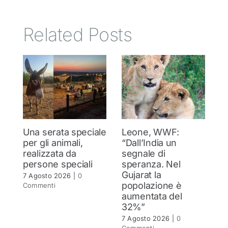
Related Posts
Una serata speciale
Leone, WWF:
T
per gli animali,
“Dall’India un
ol
realizzata da
segnale di
d
persone speciali
speranza. Nel
d
Gujarat la
in
7 Agosto 2026
|
0
popolazione è
se
Commenti
aumentata del
r
32%”
6 
C
7 Agosto 2026
|
0
Commenti