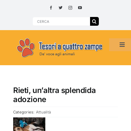
Skip
to
content
Search
for:
Tog
Navi
HOME
ADOZIONI PER REGIONE
Rieti, un’altra splendida
adozione
SMARRITI O DA ADOTTARE
Categories:
Attualità
ADOTTATI O RITROVATI