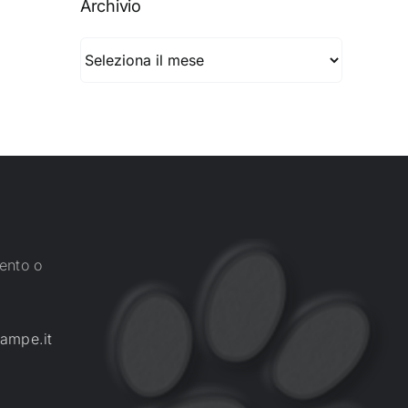
Archivio
Archivio
ento o
ampe.it