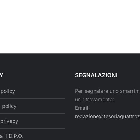
Y
SEGNALAZIONI
 policy
Per segnalare uno smarrim
un ritrovamento:
 policy
Email
redazione@tesoriaquattroz
 privacy
a il D.P.O.