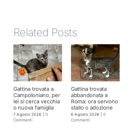
Related Posts
Gattina trovata a
Gattina trovata
S
Campoloniano, per
abbandonata a
q
lei si cerca vecchia
Roma: ora servono
b
o nuova famiglia
stallo o adozione
r
7 Agosto 2026
|
0
6 Agosto 2026
|
0
5 
Commenti
Commenti
C