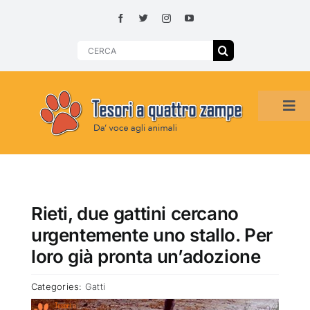
Skip
to
content
Search
for:
Tog
Navi
HOME
ADOZIONI PER REGIONE
Rieti, due gattini cercano
urgentemente uno stallo. Per
SMARRITI O DA ADOTTARE
loro già pronta un’adozione
Categories:
Gatti
ADOTTATI O RITROVATI