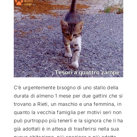
ATTUALITÀ
VIDEO
CHI SIAMO
RUBRICHE
C’è urgentemente bisogno di uno stallo della
SEMPRE CON ME
durata di almeno 1 mese per due gattini che si
trovano a Rieti, un maschio e una femmina, in
quanto la vecchia famiglia per motivi seri non
può purtroppo più tenerli
e la signora che li ha
già adottati è in attesa di trasferirsi nella sua
nuova abitazione, più spaziosa e più adatta