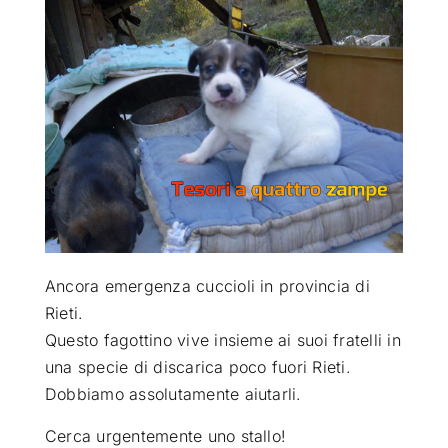
ATTUALITÀ
VIDEO
CHI SIAMO
RUBRICHE
Ancora emergenza cuccioli in provincia di
SEMPRE CON ME
Rieti
.
Questo fagottino vive insieme ai suoi fratelli in
una specie di discarica poco fuori Rieti.
Dobbiamo assolutamente aiutarli.
Cerca urgentemente uno stallo!