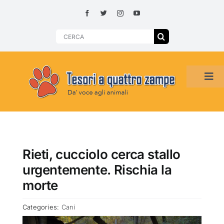
Skip
to
content
Search
for:
Tog
Navi
HOME
ADOZIONI PER REGIONE
Rieti, cucciolo cerca stallo
urgentemente. Rischia la
SMARRITI O DA ADOTTARE
morte
Categories:
Cani
ADOTTATI O RITROVATI