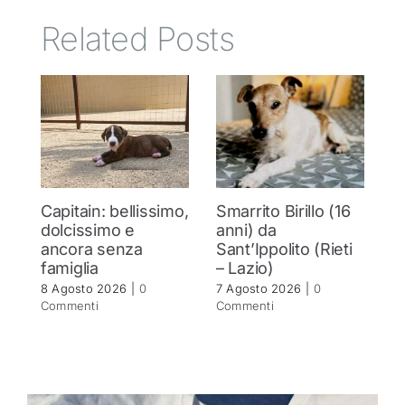
Related Posts
Capitain: bellissimo,
Smarrito Birillo (16
C
dolcissimo e
anni) da
m
ancora senza
Sant’Ippolito (Rieti
C
famiglia
– Lazio)
c
8 Agosto 2026
|
0
7 Agosto 2026
|
0
7 
Commenti
Commenti
C