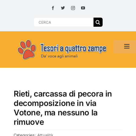
Skip
to
content
Search
for:
Tog
Navi
HOME
ADOZIONI PER REGIONE
Rieti, carcassa di pecora in
decomposizione in via
SMARRITI O DA ADOTTARE
Votone, ma nessuno la
rimuove
ADOTTATI O RITROVATI
Categories:
Attualità