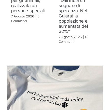
per gli animali,
“Dall’India un
ol
realizzata da
segnale di
d
persone speciali
speranza. Nel
d
Gujarat la
in
7 Agosto 2026
|
0
popolazione è
se
Commenti
aumentata del
r
32%”
6 
C
7 Agosto 2026
|
0
Commenti