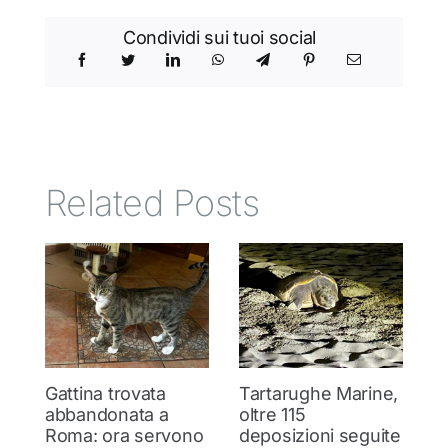
Condividi sui tuoi social
Related Posts
Gattina trovata
Tartarughe Marine,
G
abbandonata a
oltre 115
s
Roma: ora servono
deposizioni seguite
R