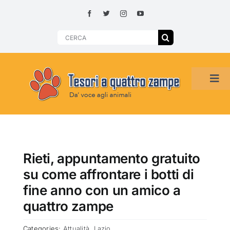
Skip
to
content
Search
for:
Tog
Navi
HOME
ADOZIONI PER REGIONE
Rieti, appuntamento gratuito
su come affrontare i botti di
SMARRITI O DA ADOTTARE
fine anno con un amico a
quattro zampe
ADOTTATI O RITROVATI
Categories:
Attualità
,
Lazio