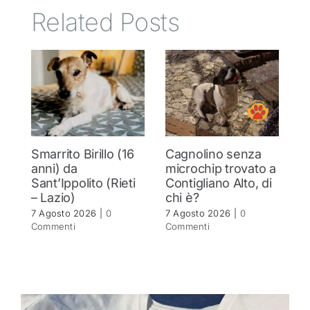
Related Posts
Smarrito Birillo (16
Cagnolino senza
P
anni) da
microchip trovato a
c
Sant’Ippolito (Rieti
Contigliano Alto, di
7 
– Lazio)
chi è?
C
7 Agosto 2026
|
0
7 Agosto 2026
|
0
Commenti
Commenti