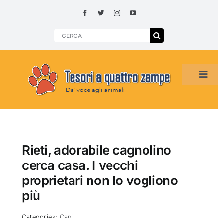
Skip
to
content
Search
for:
Tog
Navi
HOME
ADOZIONI PER REGIONE
Rieti, adorabile cagnolino
cerca casa. I vecchi
SMARRITI O DA ADOTTARE
proprietari non lo vogliono
più
ADOTTATI O RITROVATI
Categories:
Cani