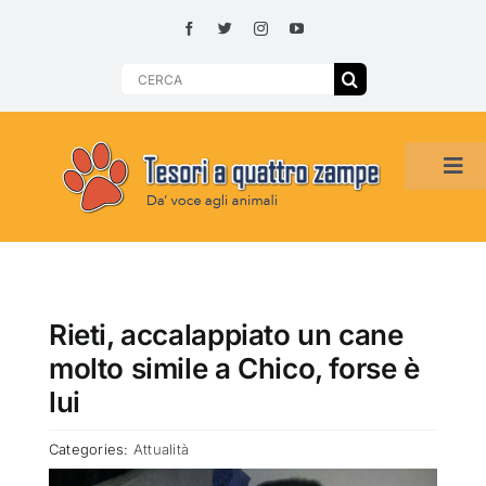
Skip
to
content
Search
for:
Tog
Navi
HOME
ADOZIONI PER REGIONE
Rieti, accalappiato un cane
molto simile a Chico, forse è
SMARRITI O DA ADOTTARE
lui
Categories:
Attualità
ADOTTATI O RITROVATI