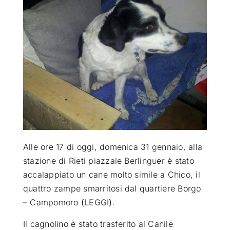
ATTUALITÀ
VIDEO
CHI SIAMO
RUBRICHE
Alle ore 17 di oggi, domenica 31 gennaio, alla
SEMPRE CON ME
stazione di Rieti piazzale Berlinguer è stato
accalappiato un cane molto simile a Chico
, il
quattro zampe smarritosi dal quartiere Borgo
– Campomoro
(
LEGGI
)
.
Il cagnolino è stato trasferito al Canile