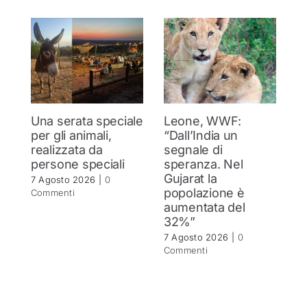
Una serata speciale
Leone, WWF:
T
per gli animali,
“Dall’India un
ol
realizzata da
segnale di
d
persone speciali
speranza. Nel
d
Gujarat la
in
7 Agosto 2026
|
0
popolazione è
se
Commenti
aumentata del
r
32%”
6 
C
7 Agosto 2026
|
0
Commenti