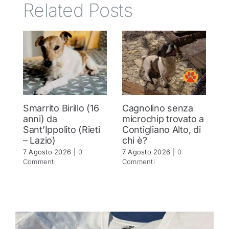
Related Posts
Smarrito Birillo (16
Cagnolino senza
P
anni) da
microchip trovato a
c
Sant’Ippolito (Rieti
Contigliano Alto, di
7 
– Lazio)
chi è?
C
7 Agosto 2026
|
0
7 Agosto 2026
|
0
Commenti
Commenti