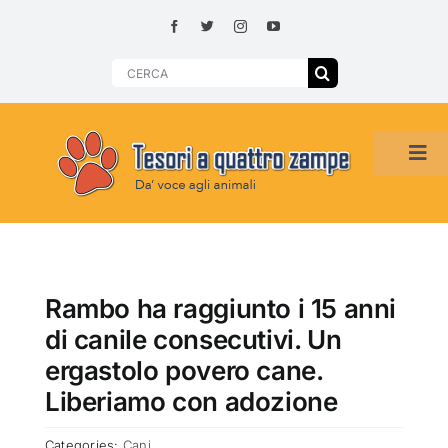
Skip
to
content
Search
for:
Tog
Navi
HOME
ADOZIONI PER REGIONE
Rambo ha raggiunto i 15 anni
di canile consecutivi. Un
SMARRITI O DA ADOTTARE
ergastolo povero cane.
Liberiamo con adozione
ADOTTATI O RITROVATI
Categories:
Cani