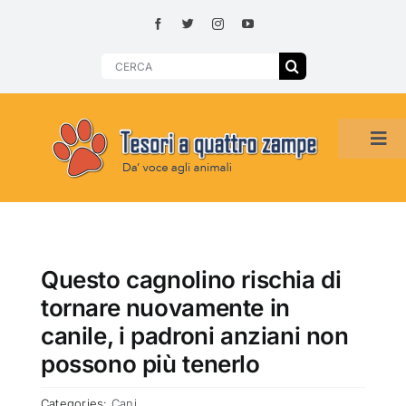
Skip
to
content
Search
for:
Tog
Navi
HOME
ADOZIONI PER REGIONE
Questo cagnolino rischia di
tornare nuovamente in
SMARRITI O DA ADOTTARE
canile, i padroni anziani non
possono più tenerlo
ADOTTATI O RITROVATI
Categories:
Cani