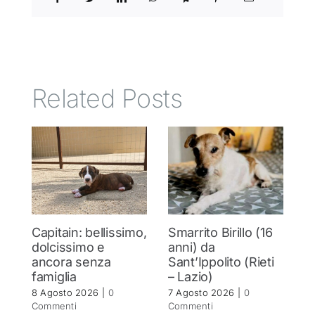
Related Posts
Capitain: bellissimo,
Smarrito Birillo (16
C
dolcissimo e
anni) da
m
ancora senza
Sant’Ippolito (Rieti
C
famiglia
– Lazio)
c
8 Agosto 2026
|
0
7 Agosto 2026
|
0
7 
Commenti
Commenti
C