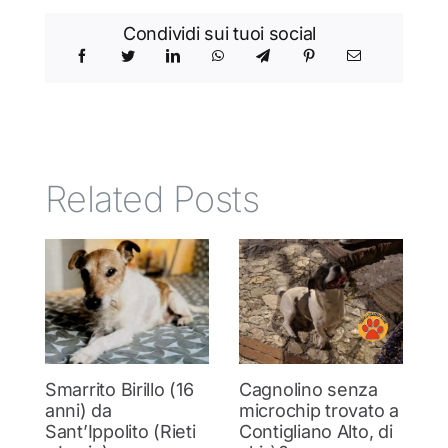
Condividi sui tuoi social
Related Posts
Smarrito Birillo (16
Cagnolino senza
P
anni) da
microchip trovato a
c
Sant’Ippolito (Rieti
Contigliano Alto, di
7 