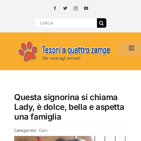
Skip
to
content
Search
for:
Tog
Navi
HOME
ADOZIONI PER REGIONE
Questa signorina si chiama
Lady, è dolce, bella e aspetta
SMARRITI O DA ADOTTARE
una famiglia
Categories:
Cani
ADOTTATI O RITROVATI