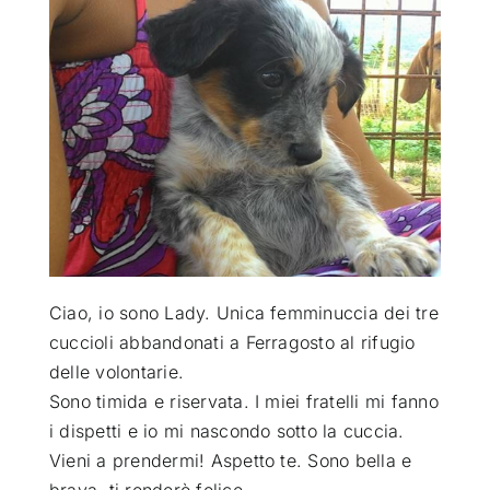
ATTUALITÀ
VIDEO
CHI SIAMO
RUBRICHE
Ciao, io sono Lady. Unica femminuccia dei tre
SEMPRE CON ME
cuccioli abbandonati a Ferragosto al rifugio
delle volontarie
.
Sono timida e riservata. I miei fratelli mi fanno
i dispetti e io mi nascondo
sotto la cuccia.
Vieni a prendermi! Aspetto te. Sono bella e
brava, ti renderò felice.