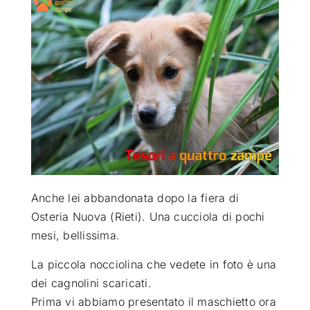
ATTUALITÀ
VIDEO
CHI SIAMO
RUBRICHE
Anche lei abbandonata dopo la fiera di
SEMPRE CON ME
Osteria Nuova (Rieti). Una cucciola di pochi
mesi, bellissima.
La piccola nocciolina che vedete in foto è una
dei cagnolini scaricati.
Prima vi abbiamo presentato il maschietto ora