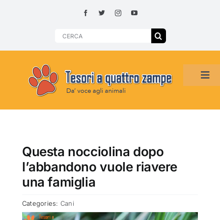
Skip
to
content
Search
for:
Tog
Navi
HOME
ADOZIONI PER REGIONE
Questa nocciolina dopo
l’abbandono vuole riavere
SMARRITI O DA ADOTTARE
una famiglia
Categories:
Cani
ADOTTATI O RITROVATI