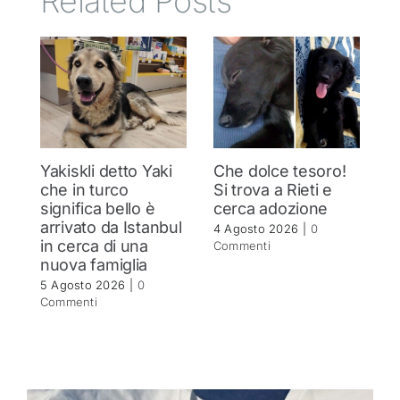
Related Posts
Yakiskli detto Yaki
Che dolce tesoro!
N
che in turco
Si trova a Rieti e
h
significa bello è
cerca adozione
c
arrivato da Istanbul
4 Agosto 2026
|
0
4 
in cerca di una
Commenti
C
nuova famiglia
5 Agosto 2026
|
0
Commenti