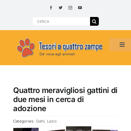
Skip
to
content
Search
for:
Tog
Navi
HOME
ADOZIONI PER REGIONE
Quattro meravigliosi gattini di
due mesi in cerca di
SMARRITI O DA ADOTTARE
adozione
Categories:
Gatti
,
Lazio
ADOTTATI O RITROVATI