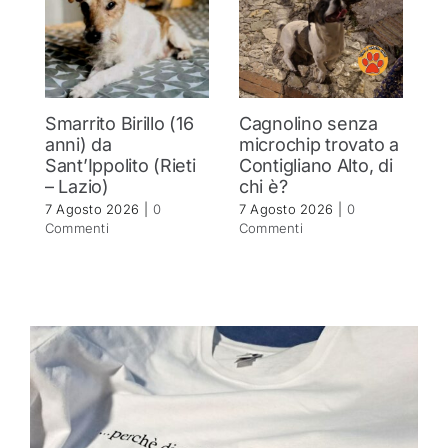
Smarrito Birillo (16
Cagnolino senza
G
anni) da
microchip trovato a
C
Sant’Ippolito (Rieti
Contigliano Alto, di
l
– Lazio)
chi è?
o
7 Agosto 2026
|
0
7 Agosto 2026
|
0
7 
Commenti
Commenti
C