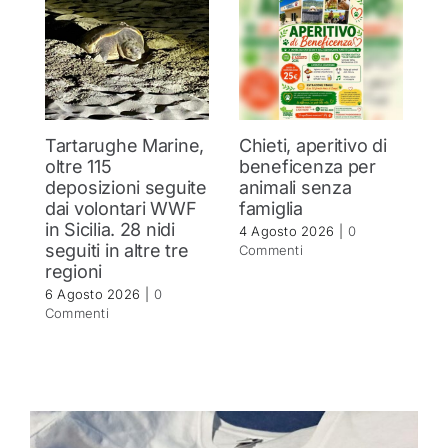
Tartarughe Marine,
Chieti, aperitivo di
I
oltre 115
beneficenza per
p
deposizioni seguite
animali senza
s
dai volontari WWF
famiglia
C
in Sicilia. 28 nidi
tr
4 Agosto 2026
|
0
seguiti in altre tre
P
Commenti
regioni
de
St
6 Agosto 2026
|
0
Commenti
1 
C