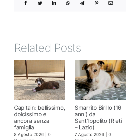
Related Posts
Capitain: bellissimo,
Smarrito Birillo (16
C
dolcissimo e
anni) da
m
ancora senza
Sant’Ippolito (Rieti
C
famiglia
– Lazio)
c
8 Agosto 2026
|
0
7 Agosto 2026
|
0
7 