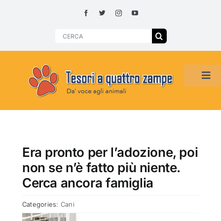
Skip
to
content
Search
for:
Tog
Navi
HOME
ADOZIONI PER REGIONE
Era pronto per l’adozione, poi
non se n’è fatto più niente.
SMARRITI O DA ADOTTARE
Cerca ancora famiglia
Categories:
Cani
ADOTTATI O RITROVATI