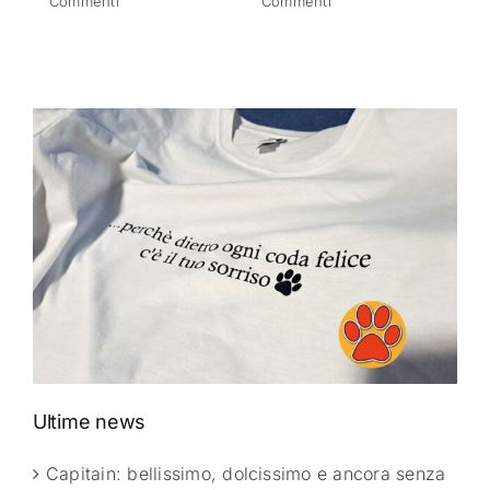
Commenti
Commenti
C
Ultime news
Capitain: bellissimo, dolcissimo e ancora senza