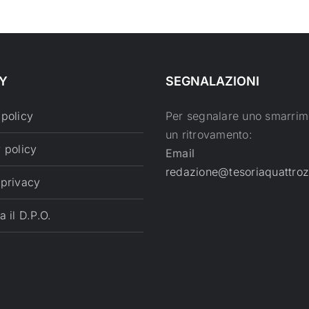
Y
SEGNALAZIONI
 policy
Per segnalare uno smarrim
un ritrovamento:
 policy
Email
redazione@tesoriaquattroz
 privacy
a il D.P.O.