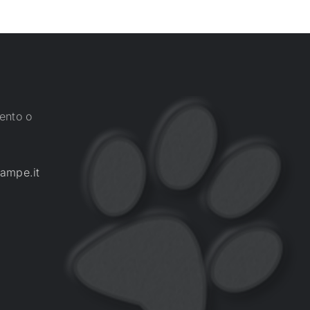
ento o
ampe.it