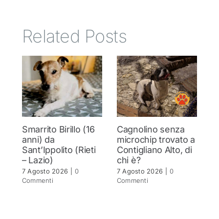
Related Posts
Smarrito Birillo (16
Cagnolino senza
P
anni) da
microchip trovato a
c
Sant’Ippolito (Rieti
Contigliano Alto, di
7 
– Lazio)
chi è?
C
7 Agosto 2026
|
0
7 Agosto 2026
|
0
Commenti
Commenti