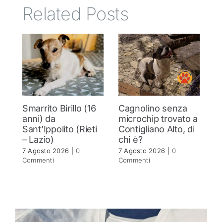
Related Posts
Smarrito Birillo (16
Cagnolino senza
P
anni) da
microchip trovato a
c
Sant’Ippolito (Rieti
Contigliano Alto, di
7 
– Lazio)
chi è?
C
7 Agosto 2026
|
0
7 Agosto 2026
|
0
Commenti
Commenti