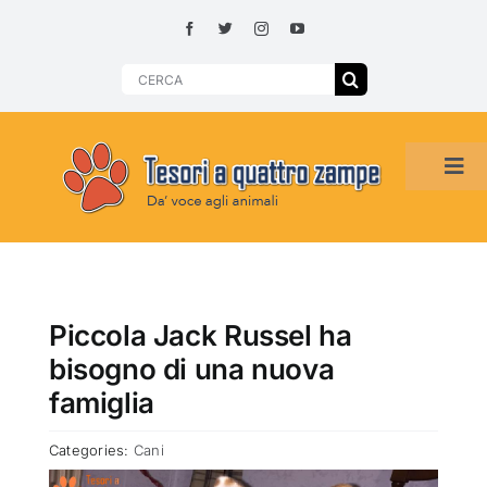
Skip
to
content
Search
for:
Tog
Navi
HOME
ADOZIONI PER REGIONE
Piccola Jack Russel ha
bisogno di una nuova
SMARRITI O DA ADOTTARE
famiglia
Categories:
Cani
ADOTTATI O RITROVATI