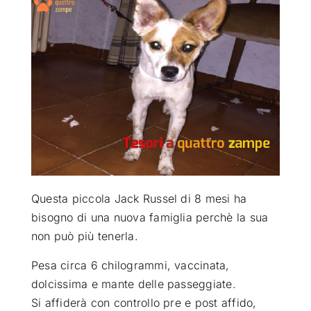
ATTUALITÀ
VIDEO
CHI SIAMO
RUBRICHE
Questa piccola Jack Russel di 8 mesi ha
SEMPRE CON ME
bisogno di una nuova famiglia perchè la sua
non può più tenerla
.
Pesa circa 6 chilogrammi, vaccinata,
dolcissima e mante delle passeggiate.
Si affiderà con controllo pre e post affido,