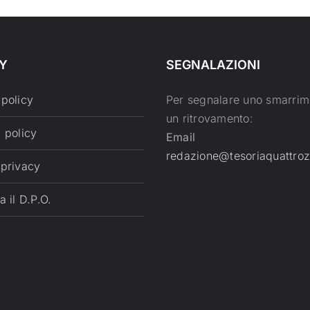
Y
SEGNALAZIONI
 policy
Per segnalare uno smarrim
un ritrovamento:
 policy
Email
redazione@tesoriaquattroz
 privacy
a il D.P.O.