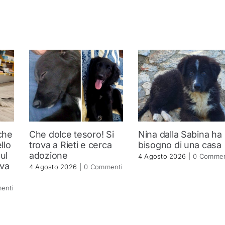
 che
Che dolce tesoro! Si
Nina dalla Sabina ha
llo
trova a Rieti e cerca
bisogno di una casa
ul
adozione
4 Agosto 2026
|
0 Commen
ova
4 Agosto 2026
|
0 Commenti
enti