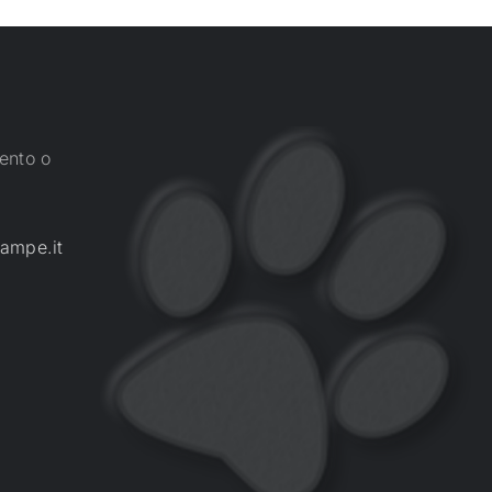
ento o
ampe.it