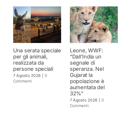
Una serata speciale
Leone, WWF:
T
per gli animali,
“Dall’India un
ol
realizzata da
segnale di
d
persone speciali
speranza. Nel
d
Gujarat la
in
7 Agosto 2026
|
0
popolazione è
se
Commenti
aumentata del
r
32%”
6 
C
7 Agosto 2026
|
0
Commenti