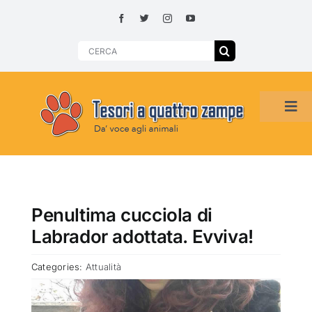
Skip
to
content
Search
for:
Tog
Navi
HOME
ADOZIONI PER REGIONE
Penultima cucciola di
Labrador adottata. Evviva!
SMARRITI O DA ADOTTARE
Categories:
Attualità
ADOTTATI O RITROVATI