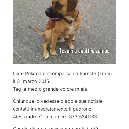
ATTUALITÀ
VIDEO
CHI SIAMO
RUBRICHE
Lui è Peki ed è scomparso da Fornole (Terni)
il 31 marzo
2015.
Taglia medio grande colore miele.
SEMPRE CON ME
Chiunque lo vedesse o abbia sue notizie
contatti immediatamente il padrone
Alessandro C. al numero 373 5341183.
Condividiamo e passiamo parola il più