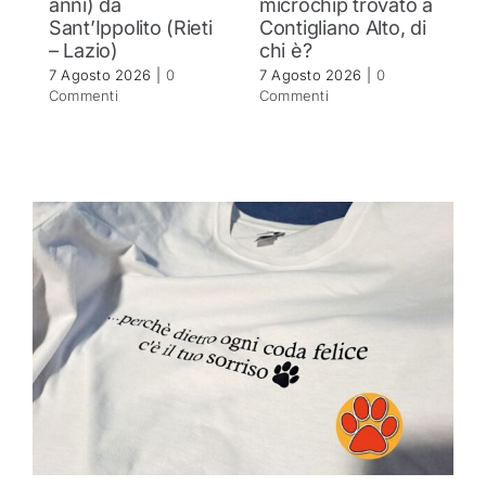
anni) da
microchip trovato a
c
Sant’Ippolito (Rieti
Contigliano Alto, di
7 
– Lazio)
chi è?
C
7 Agosto 2026
|
0
7 Agosto 2026
|
0
Commenti
Commenti