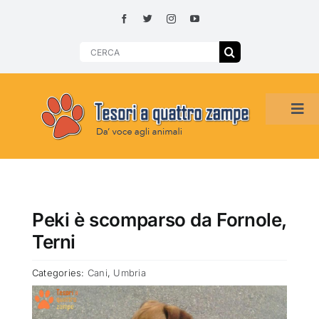
Skip
to
content
Search
for:
Tog
Navi
HOME
ADOZIONI PER REGIONE
Peki è scomparso da Fornole,
Terni
SMARRITI O DA ADOTTARE
Categories:
Cani
,
Umbria
ADOTTATI O RITROVATI