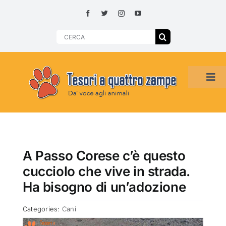
Skip
to
content
Search
for:
Tog
Navi
HOME
ADOZIONI PER REGIONE
A Passo Corese c’è questo
cucciolo che vive in strada.
SMARRITI O DA ADOTTARE
Ha bisogno di un’adozione
Categories:
Cani
ADOTTATI O RITROVATI