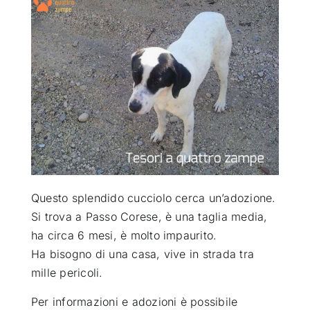
ATTUALITÀ
VIDEO
CHI SIAMO
RUBRICHE
Questo splendido cucciolo cerca un’adozione.
SEMPRE CON ME
Si trova a Passo Corese
, è una taglia media,
ha circa 6 mesi, è molto impaurito.
Ha bisogno di una casa, vive in strada tra
mille pericoli.
Per informazioni e adozioni è possibile