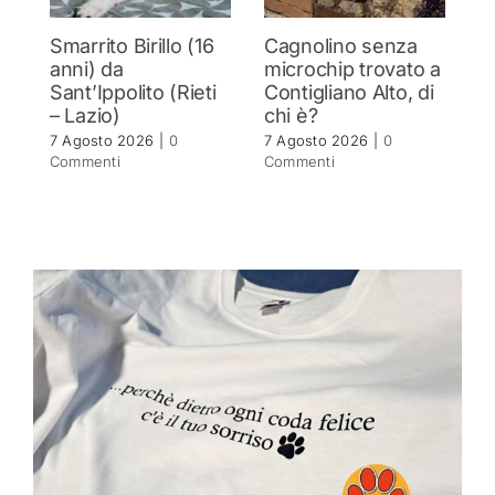
Smarrito Birillo (16
Cagnolino senza
P
anni) da
microchip trovato a
c
Sant’Ippolito (Rieti
Contigliano Alto, di
7 
– Lazio)
chi è?
C
7 Agosto 2026
|
0
7 Agosto 2026
|
0
Commenti
Commenti