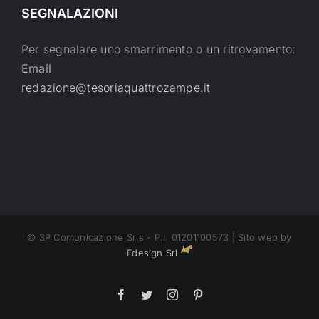
SEGNALAZIONI
Per segnalare uno smarrimento o un ritrovamento:
Email
redazione@tesoriaquattrozampe.it
© 3P Comunicazione Srls - P.I. 01201100573 | Sito web by
Fdesign Srl
Facebook
Twitter
Instagram
Pinterest