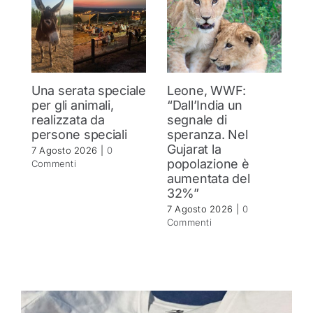
Una serata speciale
Leone, WWF:
T
per gli animali,
“Dall’India un
ol
realizzata da
segnale di
d
persone speciali
speranza. Nel
d
Gujarat la
in
7 Agosto 2026
|
0
popolazione è
se
Commenti
aumentata del
r
32%”
6 
C
7 Agosto 2026
|
0
Commenti