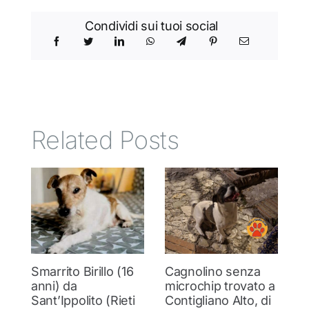
Condividi sui tuoi social
Related Posts
Smarrito Birillo (16
Cagnolino senza
P
anni) da
microchip trovato a
c
Sant’Ippolito (Rieti
Contigliano Alto, di
7 