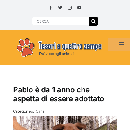
Skip
to
content
Search
for:
Tog
Navi
HOME
ADOZIONI PER REGIONE
Pablo è da 1 anno che
aspetta di essere adottato
SMARRITI O DA ADOTTARE
Categories:
Cani
ADOTTATI O RITROVATI