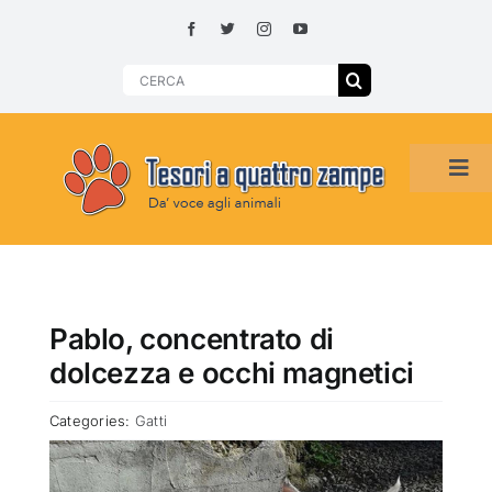
Skip
to
content
Search
for:
Tog
Navi
HOME
ADOZIONI PER REGIONE
Pablo, concentrato di
dolcezza e occhi magnetici
SMARRITI O DA ADOTTARE
Categories:
Gatti
ADOTTATI O RITROVATI