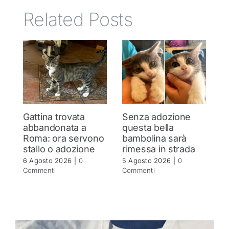
Related Posts
Gattina trovata
Senza adozione
G
abbandonata a
questa bella
s
Roma: ora servono
bambolina sarà
R
stallo o adozione
rimessa in strada
5 
C
6 Agosto 2026
|
0
5 Agosto 2026
|
0
Commenti
Commenti