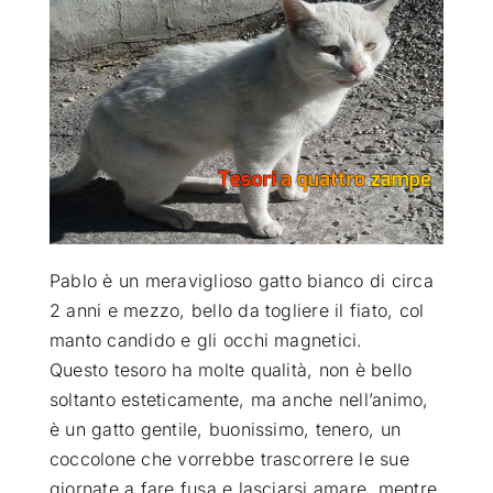
ATTUALITÀ
VIDEO
CHI SIAMO
RUBRICHE
Pablo è un meraviglioso gatto bianco di circa
2 anni e mezzo, bello da togliere il fiato, col
manto candido e gli occhi magnetici
.
SEMPRE CON ME
Questo tesoro ha molte qualità, non è bello
soltanto esteticamente, ma anche nell’animo,
è un gatto gentile, buonissimo, tenero, un
coccolone che vorrebbe trascorrere le sue
giornate a fare fusa e lasciarsi amare, mentre