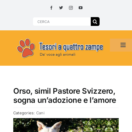
Skip
to
content
Search
for:
Tog
Navi
HOME
ADOZIONI PER REGIONE
Orso, simil Pastore Svizzero,
sogna un’adozione e l’amore
SMARRITI O DA ADOTTARE
Categories:
Cani
ADOTTATI O RITROVATI