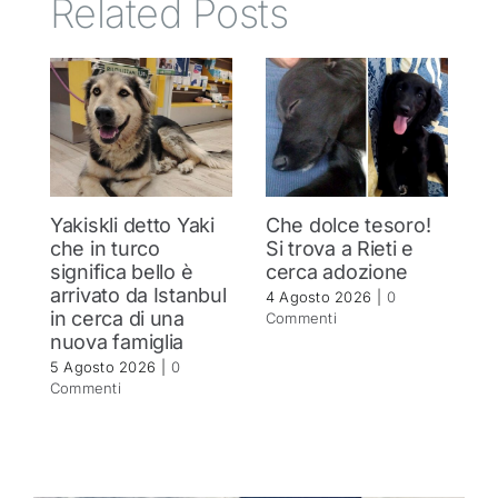
Related Posts
Yakiskli detto Yaki
Che dolce tesoro!
N
che in turco
Si trova a Rieti e
h
significa bello è
cerca adozione
c
arrivato da Istanbul
4 Agosto 2026
|
0
4 
in cerca di una
Commenti
C
nuova famiglia
5 Agosto 2026
|
0
Commenti