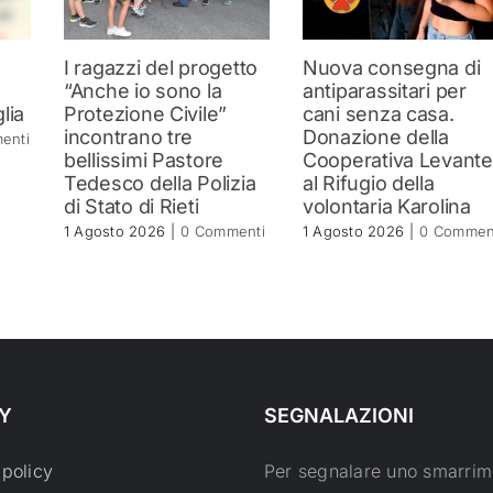
I ragazzi del progetto
Nuova consegna di
“Anche io sono la
antiparassitari per
lia
Protezione Civile”
cani senza casa.
incontrano tre
Donazione della
enti
bellissimi Pastore
Cooperativa Levante
Tedesco della Polizia
al Rifugio della
di Stato di Rieti
volontaria Karolina
1 Agosto 2026
|
0 Commenti
1 Agosto 2026
|
0 Commen
Y
SEGNALAZIONI
 policy
Per segnalare uno smarrim