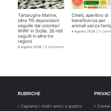
Tartarughe Marine,
Chieti, aperitivo di
oltre 115 deposizioni
beneficenza per
seguite dai volontari
animali senza famig
WWF in Sicilia. 28 nidi
4 Agosto 2026
|
0 Comm
seguiti in altre tre
regioni
6 Agosto 2026
|
0 Commenti
RUBRICHE
PRIVAC
Capiamo i nostri amici a quattro
Cookie