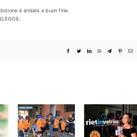
adozione è andata a buon fine.
i
(
LEGGI
).