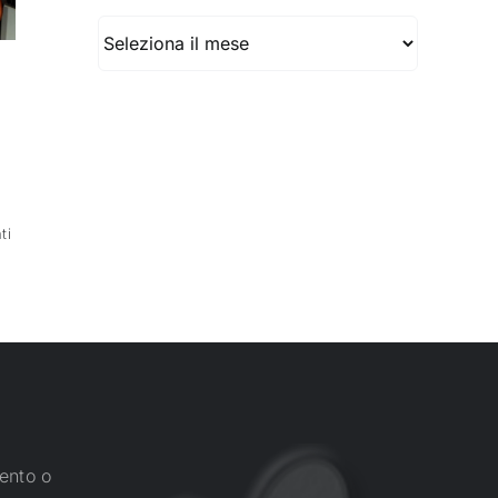
Archivio
ti
ento o