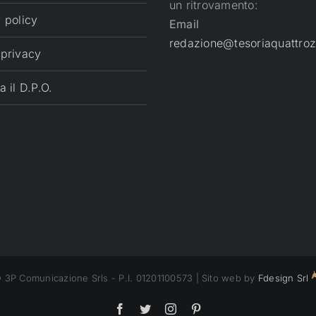
un ritrovamento:
 policy
Email
redazione@tesoriaquattroz
 privacy
a il D.P.O.
 3P Comunicazione Srls - P.I. 01201100573 | Sito web by
Fdesign Srl
Facebook
Twitter
Instagram
Pinterest