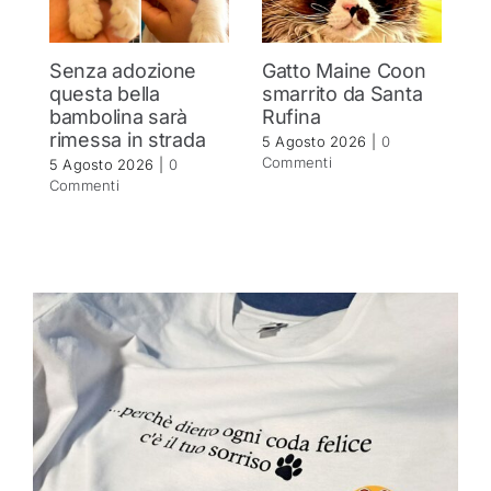
Senza adozione
Gatto Maine Coon
C
questa bella
smarrito da Santa
p
bambolina sarà
Rufina
sm
rimessa in strada
a
5 Agosto 2026
|
0
Commenti
5 Agosto 2026
|
0
2 
Commenti
C