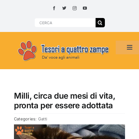
Skip
to
content
Search
for:
Tog
Navi
HOME
ADOZIONI PER REGIONE
Milli, circa due mesi di vita,
pronta per essere adottata
SMARRITI O DA ADOTTARE
Categories:
Gatti
ADOTTATI O RITROVATI