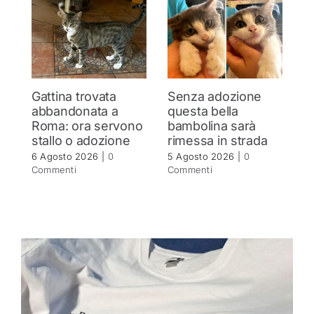
Gattina trovata
Senza adozione
G
abbandonata a
questa bella
s
Roma: ora servono
bambolina sarà
R
stallo o adozione
rimessa in strada
5 
C
6 Agosto 2026
|
0
5 Agosto 2026
|
0
Commenti
Commenti