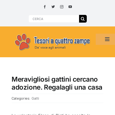
Skip
to
content
Search
for:
Tog
Navi
HOME
ADOZIONI PER REGIONE
Meravigliosi gattini cercano
adozione. Regalagli una casa
SMARRITI O DA ADOTTARE
Categories:
Gatti
ADOTTATI O RITROVATI