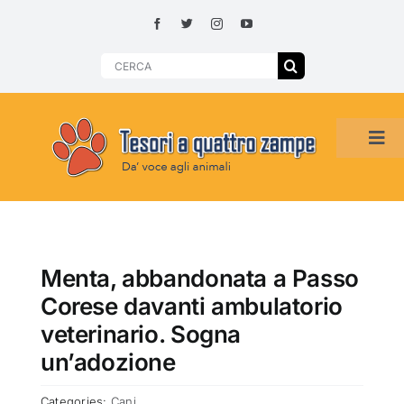
Skip
to
content
Search
for:
Tog
Navi
HOME
ADOZIONI PER REGIONE
Menta, abbandonata a Passo
Corese davanti ambulatorio
SMARRITI O DA ADOTTARE
veterinario. Sogna
un’adozione
ADOTTATI O RITROVATI
Categories:
Cani