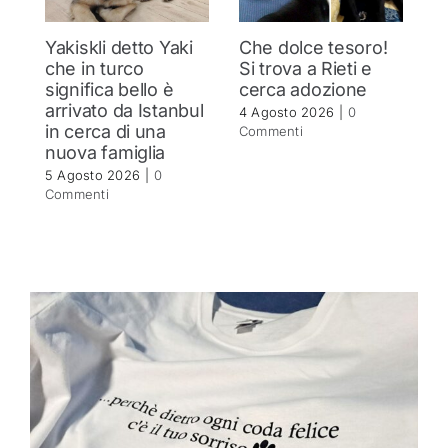
Yakiskli detto Yaki
Che dolce tesoro!
N
che in turco
Si trova a Rieti e
h
significa bello è
cerca adozione
c
arrivato da Istanbul
4 Agosto 2026
|
0
4 
in cerca di una
Commenti
C
nuova famiglia
5 Agosto 2026
|
0
Commenti