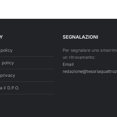
Y
SEGNALAZIONI
 policy
Per segnalare uno smarrim
un ritrovamento:
 policy
Email
redazione@tesoriaquattroz
 privacy
a il D.P.O.