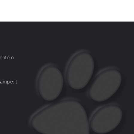
ento o
ampe.it