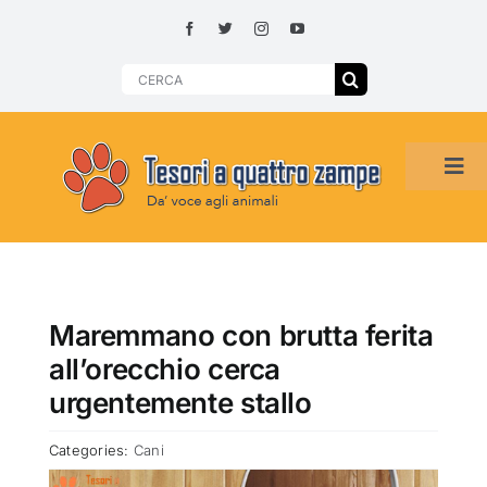
Skip
to
content
Search
for:
Tog
Navi
HOME
ADOZIONI PER REGIONE
Maremmano con brutta ferita
all’orecchio cerca
SMARRITI O DA ADOTTARE
urgentemente stallo
Categories:
Cani
ADOTTATI O RITROVATI