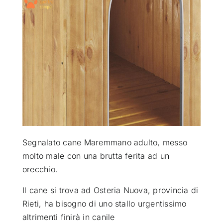
ATTUALITÀ
VIDEO
CHI SIAMO
RUBRICHE
Segnalato cane Maremmano adulto, messo
SEMPRE CON ME
molto male con una brutta ferita ad un
orecchio
.
Il cane si trova ad Osteria Nuova, provincia di
Rieti, ha bisogno di uno stallo urgentissimo
altrimenti finirà in canile