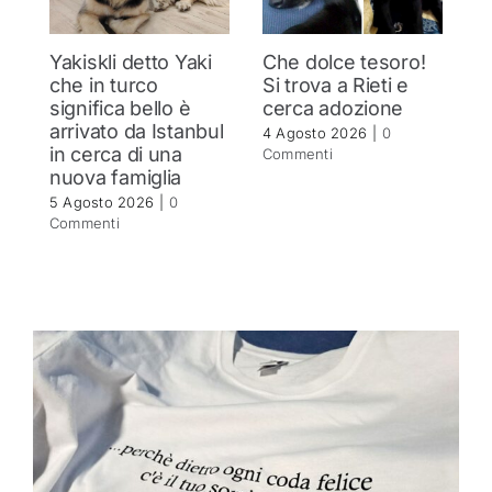
Yakiskli detto Yaki
Che dolce tesoro!
N
che in turco
Si trova a Rieti e
h
significa bello è
cerca adozione
c
arrivato da Istanbul
4 Agosto 2026
|
0
4 
in cerca di una
Commenti
C
nuova famiglia
5 Agosto 2026
|
0
Commenti