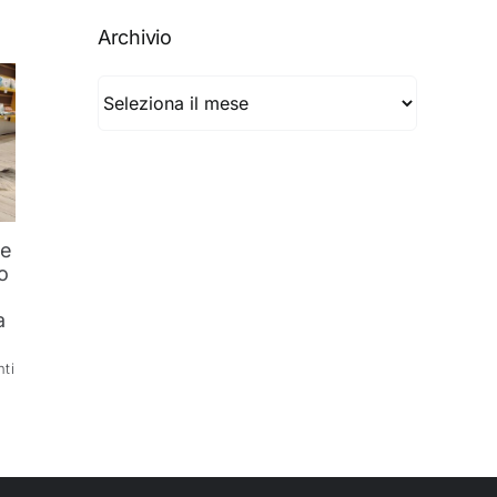
Archivio
Archivio
he
o
l
a
ti