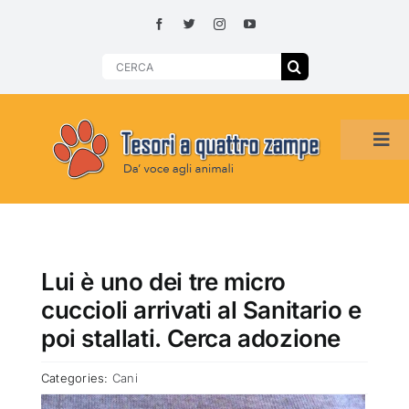
Skip
to
content
Search
for:
Tog
Navi
HOME
ADOZIONI PER REGIONE
Lui è uno dei tre micro
cuccioli arrivati al Sanitario e
SMARRITI O DA ADOTTARE
poi stallati. Cerca adozione
Categories:
Cani
ADOTTATI O RITROVATI