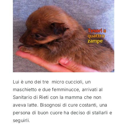
ATTUALITÀ
VIDEO
CHI SIAMO
RUBRICHE
Lui è uno dei tre micro cuccioli, un
SEMPRE CON ME
maschietto e due femminucce, arrivati al
Sanitario di Rieti con la mamma che non
aveva latte.
Bisognosi di cure costanti, una
persona di buon cuore ha deciso di stallarli e
seguirli.