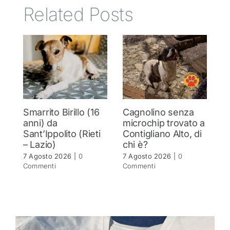
Related Posts
Smarrito Birillo (16
Cagnolino senza
P
anni) da
microchip trovato a
c
Sant’Ippolito (Rieti
Contigliano Alto, di
7 
– Lazio)
chi è?
C
7 Agosto 2026
|
0
7 Agosto 2026
|
0
Commenti
Commenti