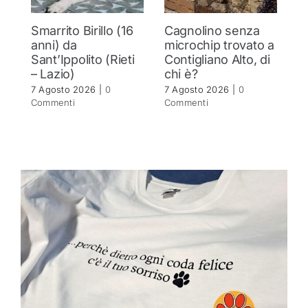
Smarrito Birillo (16
Cagnolino senza
P
anni) da
microchip trovato a
c
Sant’Ippolito (Rieti
Contigliano Alto, di
7 
– Lazio)
chi è?
C
7 Agosto 2026
|
0
7 Agosto 2026
|
0
Commenti
Commenti