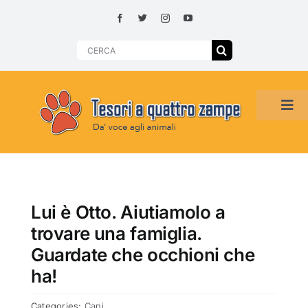
Skip
to
content
Search
for:
Tog
Navi
HOME
ADOZIONI PER REGIONE
Lui è Otto. Aiutiamolo a
trovare una famiglia.
SMARRITI O DA ADOTTARE
Guardate che occhioni che
ha!
ADOTTATI O RITROVATI
Categories:
Cani