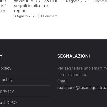
one
WWF in Sicilia. 28 nidi
4 Agosto 2026
|
0 Commen
2%”
seguiti in altre tre
regioni
enti
6 Agosto 2026
|
0 Commenti
Y
SEGNALAZIONI
 policy
Per segnalare uno smarrim
un ritrovamento:
 policy
Email
redazione@tesoriaquattroz
 privacy
a il D.P.O.