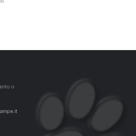
ti
ento o
ampe.it