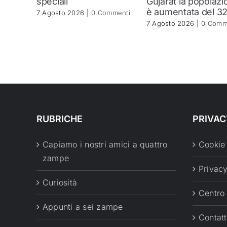
speciali
Gujarat la popolazi
è aumentata del 3
7 Agosto 2026
|
0 Commenti
7 Agosto 2026
|
0 Comm
RUBRICHE
PRIVAC
Capiamo i nostri amici a quattro
Cookie
zampe
Privacy
Curiosità
Centro
Appunti a sei zampe
Contatt