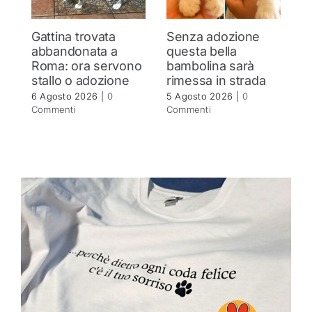
Gattina trovata
Senza adozione
G
abbandonata a
questa bella
s
Roma: ora servono
bambolina sarà
R
stallo o adozione
rimessa in strada
5 
C
6 Agosto 2026
|
0
5 Agosto 2026
|
0
Commenti
Commenti