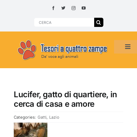
Skip
to
content
Search
for:
Tog
Navi
HOME
ADOZIONI PER REGIONE
Lucifer, gatto di quartiere, in
cerca di casa e amore
SMARRITI O DA ADOTTARE
Categories:
Gatti
,
Lazio
ADOTTATI O RITROVATI